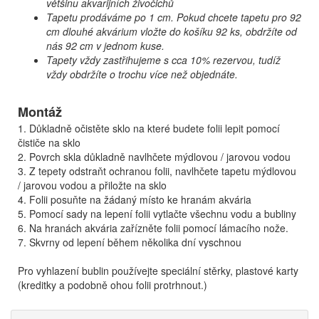
většinu akvarijních živočichů
Tapetu prodáváme po 1 cm. Pokud chcete tapetu pro 92
cm dlouhé akvárium vložte do košíku 92 ks, obdržíte od
nás 92 cm v jednom kuse.
Tapety vždy zastřihujeme s cca 10% rezervou, tudíž
vždy obdržíte o trochu více než objednáte.
Montáž
1. Důkladně očistěte sklo na které budete folii lepit pomocí
čističe na sklo
2. Povrch skla důkladně navlhčete mýdlovou / jarovou vodou
3. Z tepety odstraňt ochranou folii, navlhčete tapetu mýdlovou
/ jarovou vodou a přiložte na sklo
4. Folii posuňte na žádaný místo ke hranám akvária
5. Pomocí sady na lepení folii vytlačte všechnu vodu a bubliny
6. Na hranách akvária zařízněte folii pomocí lámacího nože.
7. Skvrny od lepení během několika dní vyschnou
Pro vyhlazení bublin používejte speciální stěrky, plastové karty
(kreditky a podobně ohou folii protrhnout.)