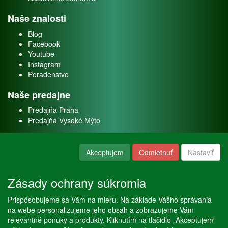
Naše znalosti
Blog
Facebook
Youtube
Instagram
Poradenstvo
Naše predajne
Predajňa Praha
Predajňa Vysoké Mýto
O nás
Akceptujem
Odmietnuť
Nastaviť
Kontakt
O firme
Zásady ochrany súkromia
Naše služby
Prispôsobujeme sa Vám na mieru. Na základe Vášho správania
Servis
na webe personalizujeme jeho obsah a zobrazujeme Vám
Predaj akváriových rýb
relevantné ponuky a produkty. Kliknutím na tlačidlo „Akceptujem“
Predaj akváriových rastlín