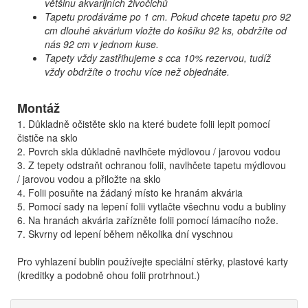
většinu akvarijních živočichů
Tapetu prodáváme po 1 cm. Pokud chcete tapetu pro 92
cm dlouhé akvárium vložte do košíku 92 ks, obdržíte od
nás 92 cm v jednom kuse.
Tapety vždy zastřihujeme s cca 10% rezervou, tudíž
vždy obdržíte o trochu více než objednáte.
Montáž
1. Důkladně očistěte sklo na které budete folii lepit pomocí
čističe na sklo
2. Povrch skla důkladně navlhčete mýdlovou / jarovou vodou
3. Z tepety odstraňt ochranou folii, navlhčete tapetu mýdlovou
/ jarovou vodou a přiložte na sklo
4. Folii posuňte na žádaný místo ke hranám akvária
5. Pomocí sady na lepení folii vytlačte všechnu vodu a bubliny
6. Na hranách akvária zařízněte folii pomocí lámacího nože.
7. Skvrny od lepení během několika dní vyschnou
Pro vyhlazení bublin používejte speciální stěrky, plastové karty
(kreditky a podobně ohou folii protrhnout.)