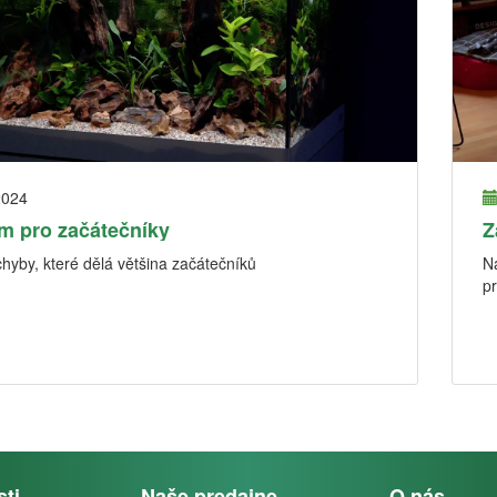
2024
m pro začátečníky
Z
chyby, které dělá většina začátečníků
N
pr
sti
Naše predajne
O nás