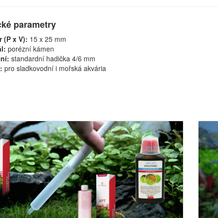
cké parametry
 (P x V):
15 x 25 mm
l:
porézní kámen
ní:
standardní hadička 4/6 mm
:
pro sladkovodní i mořská akvária