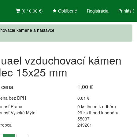
(0 / 0,00 €)
Obľúbené
Registrácia
Prihlásiť
hovacie kamene a nástavce
uael vzduchovací kámen
lec 15x25 mm
 cena
1,00 €
cena bez DPH
0,81 €
pnosť Praha
9 ks Ihned k odběru
pnosť Vysoké Mýto
29 ks Ihned k odběru
55037
ýrobca
249261