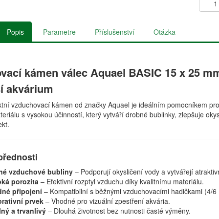
Popis
Parametre
Příslušenství
Otázka
vací kámen válec Aquael BASIC 15 x 25 mm 
ší akvárium
tní vzduchovací kámen od značky Aquael je ideálním pomocníkem pro 
eriálu s vysokou účinností, který vytváří drobné bublinky, zlepšuje oky
ekt.
přednosti
né vzduchové bubliny
– Podporují okysličení vody a vytvářejí atraktivn
ká porozita
– Efektivní rozptyl vzduchu díky kvalitnímu materiálu.
né připojení
– Kompatibilní s běžnými vzduchovacími hadičkami (4/6
rativní prvek
– Vhodné pro vizuální zpestření akvária.
ný a trvanlivý
– Dlouhá životnost bez nutnosti časté výměny.