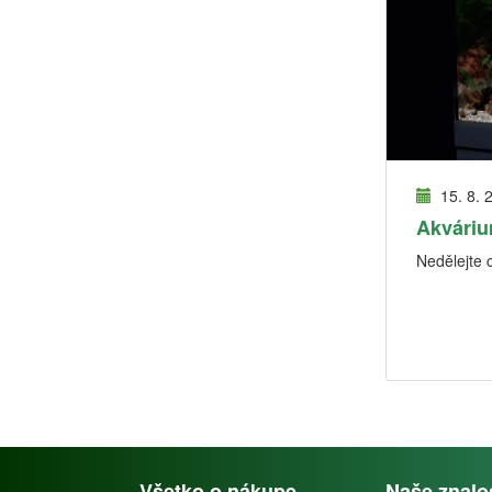
15. 8. 
Akváriu
Nedělejte 
Všetko o nákupe
Naše znalo