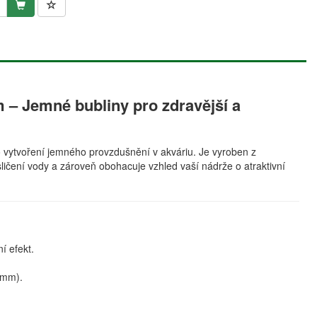
– Jemné bubliny pro zdravější a
vytvoření jemného provzdušnění v akváriu. Je vyroben z
sličení vody a zároveň obohacuje vzhled vaší nádrže o atraktivní
í efekt.
 mm).