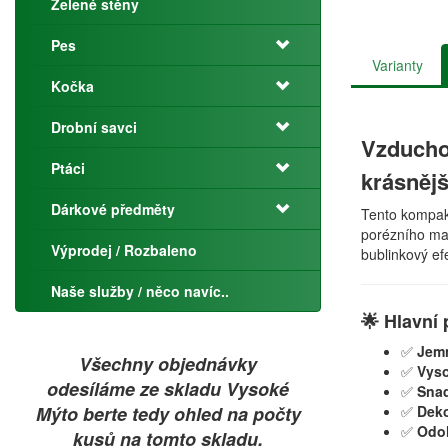
Zelené stěny
Pes
Varianty
Kočka
Drobní savci
Vzducho
Ptáci
krásněj
Dárkové předměty
Tento kompak
porézního mat
Výprodej / Rozbaleno
bublinkový ef
Naše služby / něco navíc..
🌟 Hlavní 
✅
Jem
Všechny objednávky
✅
Vyso
odesíláme ze skladu Vysoké
✅
Snad
Mýto berte tedy ohled na počty
✅
Deko
✅
Odol
kusů na tomto skladu.