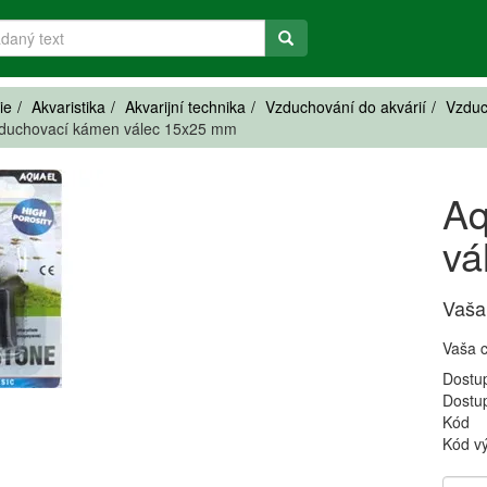
ie
Akvaristika
Akvarijní technika
Vzduchování do akvárií
Vzduc
zduchovací kámen válec 15x25 mm
Aq
vá
Vaša
Vaša 
Dostu
Dostu
Kód
Kód v