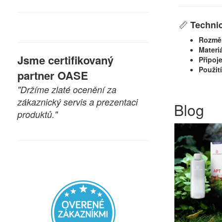
📏
Techni
Rozměr
Materiá
Jsme certifikovaný
Připoje
Použití
partner OASE
"Držíme zlaté ocenění za
zákaznický servis a prezentaci
Blog
produktů."