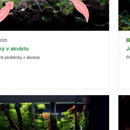
2025
ky v akváriu
J
it ploštěnky z akvária
P