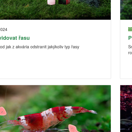
2024
vidovat řasu
P
d jak z akvária odstranit jakýkoliv typ řasy
Sn
ro