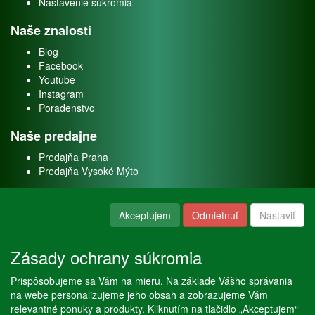
Nastavenie súkromia
Naše znalosti
Blog
Facebook
Youtube
Instagram
Poradenstvo
Naše predajne
Predajňa Praha
Predajňa Vysoké Mýto
O nás
Akceptujem
Odmietnuť
Nastaviť
Kontakt
O firme
Zásady ochrany súkromia
Naše služby
Prispôsobujeme sa Vám na mieru. Na základe Vášho správania
Servis
na webe personalizujeme jeho obsah a zobrazujeme Vám
Predaj akváriových rýb
relevantné ponuky a produkty. Kliknutím na tlačidlo „Akceptujem“
Predaj akváriových rastlín