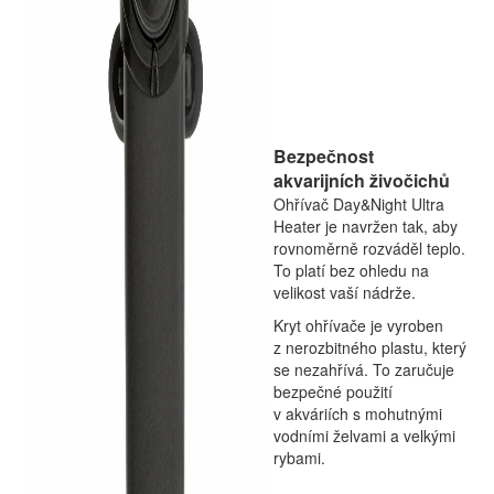
Bezpečnost
akvarijních živočichů
Ohřívač Day&Night Ultra
Heater je navržen tak, aby
rovnoměrně rozváděl teplo.
To platí bez ohledu na
velikost vaší nádrže.
Kryt ohřívače je vyroben
z nerozbitného plastu, který
se nezahřívá. To zaručuje
bezpečné použití
v akváriích s mohutnými
vodními želvami a velkými
rybami.