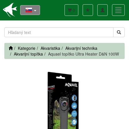
Toggle
Toggl
0
navigation
navig
Kategorie
Akvaristika
Akvarijní technika
Akvarijní topítka
Aquael topítko Ultra Heater D&N 100W