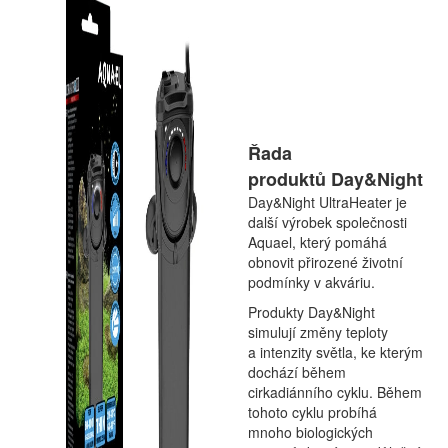
Řada
produktů Day&Night
Day&Night UltraHeater je
další výrobek společnosti
Aquael, který pomáhá
obnovit přirozené životní
podmínky v akváriu.
Produkty Day&Night
simulují změny teploty
a intenzity světla, ke kterým
dochází během
cirkadiánního cyklu. Během
tohoto cyklu probíhá
mnoho biologických