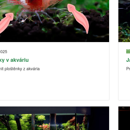
2025
ky v akváriu
J
it ploštěnky z akvária
P