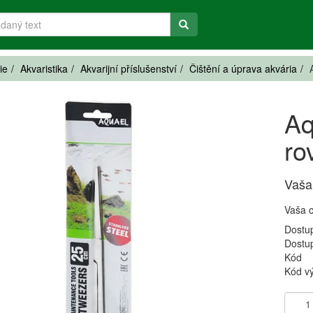
ie
Akvaristika
Akvarijní příslušenství
Čištění a úprava akvária
Aq
ro
Vaša
Vaša 
Dostu
Dostu
Kód
Kód v