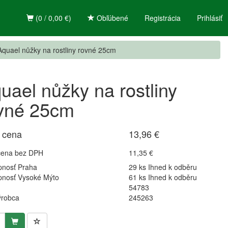
(0 / 0,00 €)
Obľúbené
Registrácia
Prihlásiť
Aquael nůžky na rostliny rovné 25cm
uael nůžky na rostliny
vné 25cm
 cena
13,96 €
cena bez DPH
11,35 €
pnosť Praha
29 ks Ihned k odběru
pnosť Vysoké Mýto
61 ks Ihned k odběru
54783
ýrobca
245263