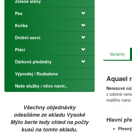
Zelené stěny
Pes
Kočka
Drobní savci
Ptáci
Varianty
Dárkové předměty
Výprodej / Rozbaleno
Aquael n
Naše služby / něco navíc..
Nerezové nů
z odolné nere
malého nano 
Všechny objednávky
odesíláme ze skladu Vysoké
Hlavní př
Mýto berte tedy ohled na počty
kusů na tomto skladu.
Přesný