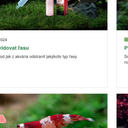
2024
vidovat řasu
P
d jak z akvária odstranit jakýkoliv typ řasy
Sn
ro