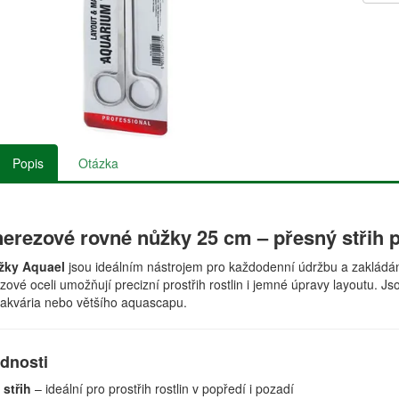
Popis
Otázka
erezové rovné nůžky 25 cm – přesný střih p
žky Aquael
jsou ideálním nástrojem pro každodenní údržbu a zakládání
zové oceli umožňují precizní prostřih rostlin i jemné úpravy layoutu. J
akvária nebo většího aquascapu.
ednosti
 střih
– ideální pro prostřih rostlin v popředí i pozadí