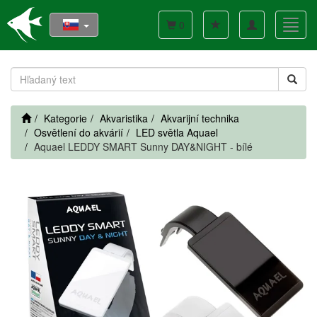
Toggle
Toggl
0
navigation
navig
Kategorie
Akvaristika
Akvarijní technika
Osvětlení do akvárií
LED světla Aquael
Aquael LEDDY SMART Sunny DAY&NIGHT - bílé