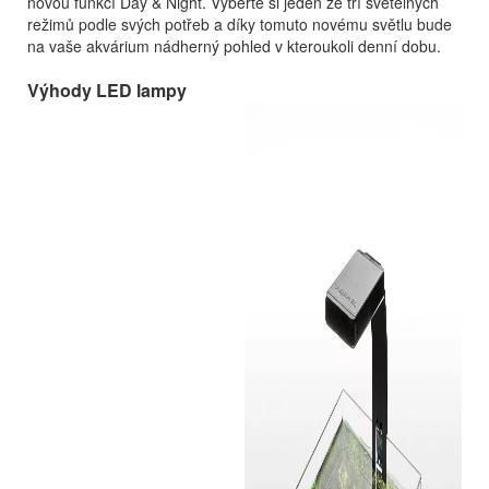
novou funkcí Day & Night. Vyberte si jeden ze tří světelných
režimů podle svých potřeb a díky tomuto novému světlu bude
na vaše akvárium nádherný pohled v kteroukoli denní dobu.
Výhody LED lampy