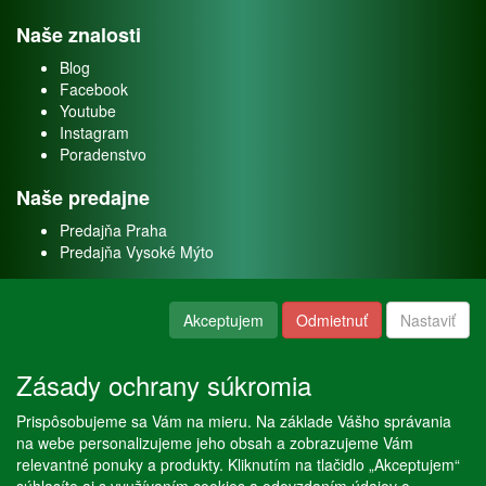
Naše znalosti
Blog
Facebook
Youtube
Instagram
Poradenstvo
Naše predajne
Predajňa Praha
Predajňa Vysoké Mýto
O nás
Akceptujem
Odmietnuť
Nastaviť
Kontakt
O firme
Zásady ochrany súkromia
Naše služby
Prispôsobujeme sa Vám na mieru. Na základe Vášho správania
Servis
na webe personalizujeme jeho obsah a zobrazujeme Vám
Predaj akváriových rýb
relevantné ponuky a produkty. Kliknutím na tlačidlo „Akceptujem“
Predaj akváriových rastlín