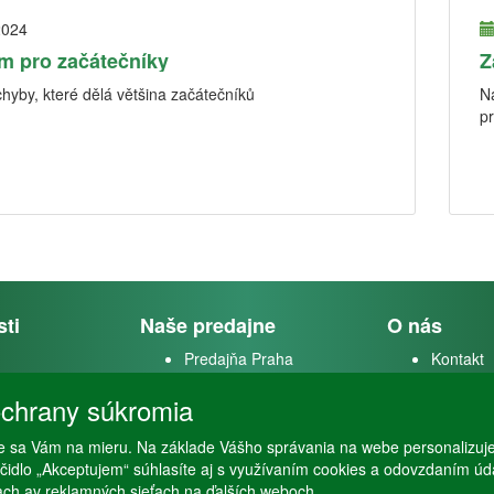
2024
m pro začátečníky
Z
chyby, které dělá většina začátečníků
N
pr
sti
Naše predajne
O nás
Predajňa Praha
Kontakt
k
Predajňa Vysoké Mýto
O firme
chrany súkromia
m
stvo
 sa Vám na mieru. Na základe Vášho správania na webe personalizuj
lačidlo „Akceptujem“ súhlasíte aj s využívaním cookies a odovzdaním ú
ťach av reklamných sieťach na ďalších weboch.