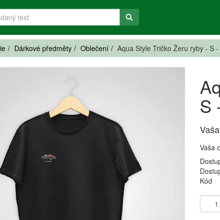
ie
Dárkové předměty
Oblečení
Aqua Style Tričko Žeru ryby - S 
Aq
S 
Vaša
Vaša 
Dostu
Dostu
Kód