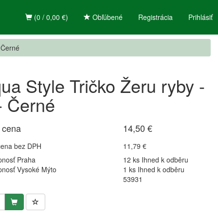
(0 / 0,00 €)
Obľúbené
Registrácia
Prihlásiť
- Černé
ua Style Tričko Žeru ryby -
- Černé
 cena
14,50 €
cena bez DPH
11,79 €
pnosť Praha
12 ks Ihned k odběru
pnosť Vysoké Mýto
1 ks Ihned k odběru
53931