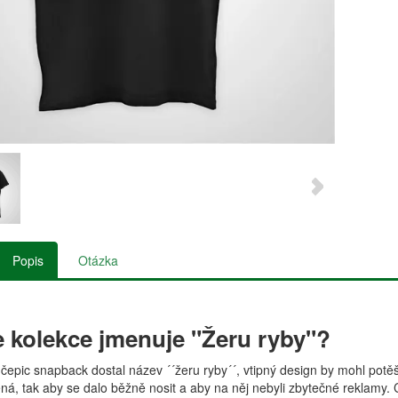
Popis
Otázka
e kolekce jmenuje "Žeru ryby"?
a čepic snapback dostal název ´´žeru ryby´´, vtipný design by mohl potěš
ná, tak aby se dalo běžně nosit a aby na něj nebyli zbytečné reklamy. C