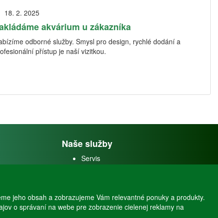
18. 2. 2025
akládáme akvárium u zákazníka
abízíme odborné služby. Smysl pro design, rychlé dodání a
ofesionální přístup je naší vizitkou.
Naše služby
Servis
Predaj akváriových rýb
Predaj akváriových
rastlín
eme jeho obsah a zobrazujeme Vám relevantné ponuky a produkty.
dajov o správaní na webe pre zobrazenie cielenej reklamy na