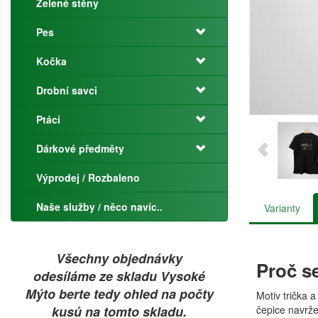
Zelené stěny
Pes
Kočka
Drobní savci
Ptáci
Dárkové předměty
Výprodej / Rozbaleno
Naše služby / něco navíc..
Varianty
Všechny objednávky
Proč s
odesíláme ze skladu Vysoké
Mýto berte tedy ohled na počty
Motiv trička 
kusů na tomto skladu.
čepice navrže