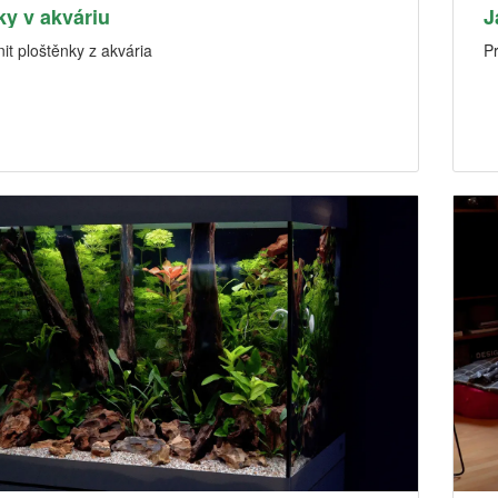
ky v akváriu
J
it ploštěnky z akvária
P