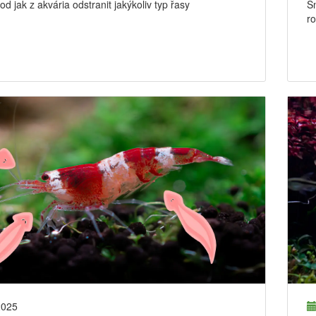
d jak z akvária odstranit jakýkoliv typ řasy
Sn
ro
2025