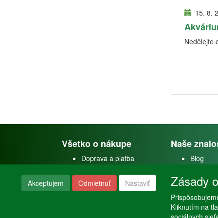
15. 8. 
Akváriu
Nedělejte 
Všetko o nákupe
Naše znalo
Doprava a platba
Blog
Doprava akvárií
Faceboo
Zásady o
Obchodné podmienky
Youtube
Akceptujem
Odmietnuť
Nastaviť
Reklamačný poriadok
Instagra
Nastavenie súkromia
Poraden
Prispôsobujeme
Kliknutím na t
sociálnych sie