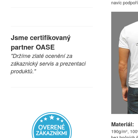
navíc podpoří
Jsme certifikovaný
partner OASE
"Držíme zlaté ocenění za
zákaznický servis a prezentaci
produktů."
Materiál:
190g/m², 100%
bez bočních 