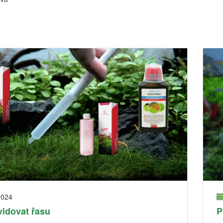
2024
vidovat řasu
P