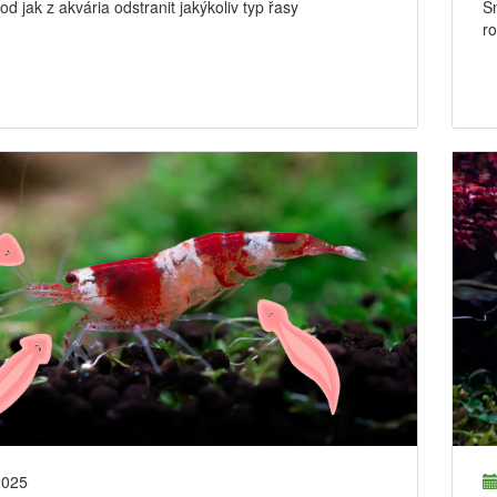
d jak z akvária odstranit jakýkoliv typ řasy
Sn
ro
2025