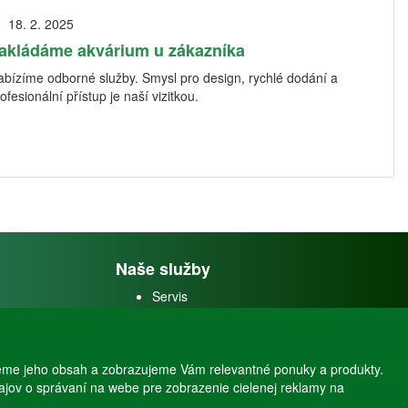
18. 2. 2025
akládáme akvárium u zákazníka
abízíme odborné služby. Smysl pro design, rychlé dodání a
ofesionální přístup je naší vizitkou.
Naše služby
Servis
Predaj akváriových rýb
Predaj akváriových
rastlín
eme jeho obsah a zobrazujeme Vám relevantné ponuky a produkty.
dajov o správaní na webe pre zobrazenie cielenej reklamy na