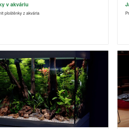
ky v akváriu
J
it ploštěnky z akvária
P