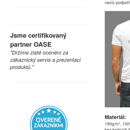
navíc podpoří
Jsme certifikovaný
partner OASE
"Držíme zlaté ocenění za
zákaznický servis a prezentaci
produktů."
Materiál:
190g/m², 100%
bez bočních 