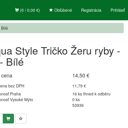
(0 / 0,00 €)
Obľúbené
Registrácia
Prihlásiť
 Bílé
ua Style Tričko Žeru ryby -
- Bílé
 cena
14,50 €
cena bez DPH
11,79 €
pnosť Praha
16 ks Ihned k odběru
pnosť Vysoké Mýto
0 ks
53936