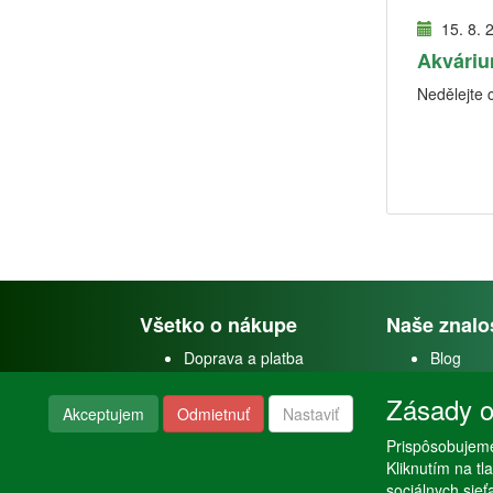
15. 8. 
Akváriu
Nedělejte 
Všetko o nákupe
Naše znalo
Doprava a platba
Blog
Doprava akvárií
Faceboo
Zásady o
Obchodné podmienky
Youtube
Akceptujem
Odmietnuť
Nastaviť
Reklamačný poriadok
Instagra
Nastavenie súkromia
Poraden
Prispôsobujeme
Kliknutím na t
sociálnych sie