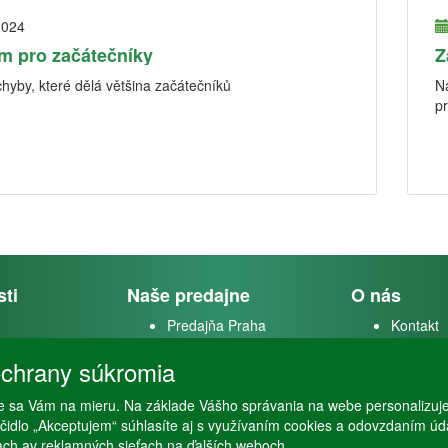
2024
m pro začátečníky
Z
chyby, které dělá většina začátečníků
N
pr
sti
Naše predajne
O nás
Predajňa Praha
Kontakt
k
Predajňa Vysoké Mýto
O firme
chrany súkromia
m
stvo
 sa Vám na mieru. Na základe Vášho správania na webe personalizuj
lačidlo „Akceptujem“ súhlasíte aj s využívaním cookies a odovzdaním ú
ťach av reklamných sieťach na ďalších weboch.