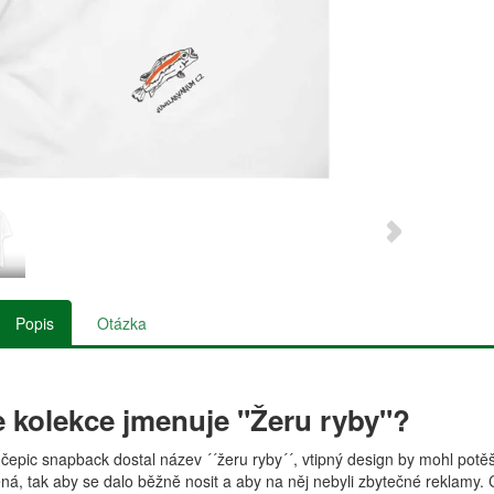
Popis
Otázka
e kolekce jmenuje "Žeru ryby"?
a čepic snapback dostal název ´´žeru ryby´´, vtipný design by mohl potěš
ná, tak aby se dalo běžně nosit a aby na něj nebyli zbytečné reklamy. C