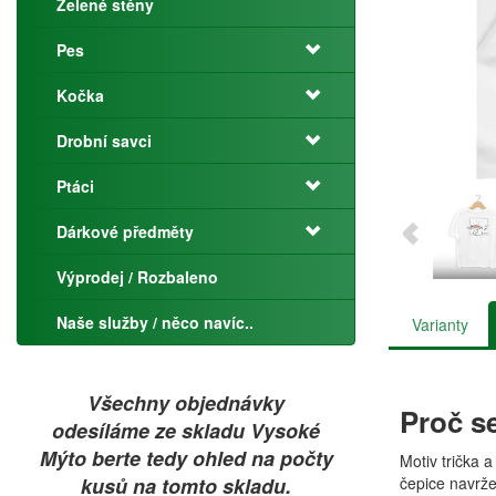
Zelené stěny
Pes
Kočka
Drobní savci
Ptáci
Dárkové předměty
Výprodej / Rozbaleno
Naše služby / něco navíc..
Varianty
Všechny objednávky
Proč s
odesíláme ze skladu Vysoké
Mýto berte tedy ohled na počty
Motiv trička 
kusů na tomto skladu.
čepice navrže