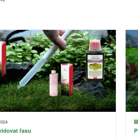
2024
vidovat řasu
P