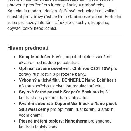
přirozené prostředí pro krevety, šneky a drobné ryby.
Kombinuje moderní design, špičkové technologie a kvalitní
substrát pro zdravý růst rostlin a stabilní ekosystém. Perfektní
volba pro každý interiér – ať už jde o kuchyň, koupelnu,
obývací pokoj nebo ložnici.
Hlavní přednosti
Kompletní řešení:
Vše, co potřebujete k založení
akvária – od nádrže po substrát.
Optimalizované osvětlení:
Chihiros C251 10W
pro
zdravý růst rostlin a přirozené barvy.
Výkonný a tichý filtr:
DENNERLE Nano Eckfilter
s
nízkou spotřebou a plynulou regulací průtoku.
Stylové černé pozadí:
Scaper's Back
pro lepší
kontrast a zvýraznění barev obyvatel.
Kvalitní substrát:
DeponitMix Black
a
Nano písek
Sulawesi černý
pro optimální růst kořenů a stabilní
vodní chemii.
Přesné měření teploty:
Nanotherm
pro snadnou
kontrolu teploty vody.