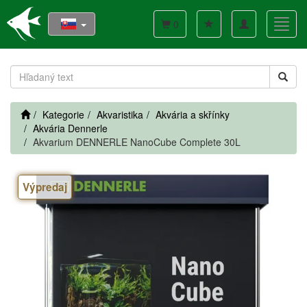
Toggle
Toggl
0
navigation
navig
Kategorie
Akvaristika
Akvária a skřínky
Akvária Dennerle
Akvarium DENNERLE NanoCube Complete 30L
Výpredaj