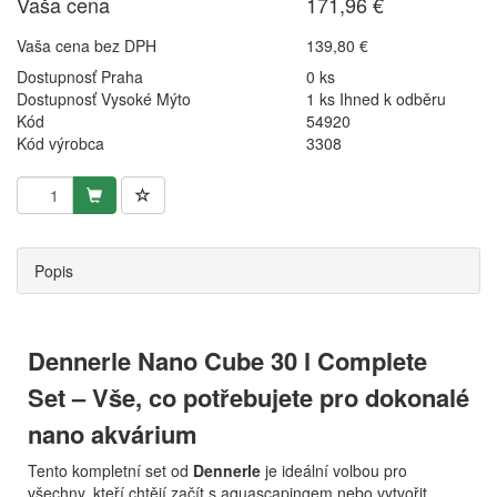
Vaša cena
171,96 €
Vaša cena bez DPH
139,80 €
Dostupnosť Praha
0 ks
Dostupnosť Vysoké Mýto
1 ks Ihned k odběru
Kód
54920
Kód výrobca
3308
Popis
Dennerle Nano Cube 30 l Complete
Set – Vše, co potřebujete pro dokonalé
nano akvárium
Tento kompletní set od
Dennerle
je ideální volbou pro
všechny, kteří chtějí začít s aquascapingem nebo vytvořit