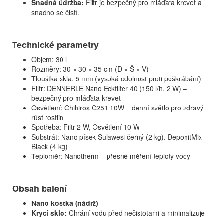
Snadná údržba:
Filtr je bezpečný pro mláďata krevet a
snadno se čistí.
Technické parametry
Objem: 30 l
Rozměry: 30 × 30 × 35 cm (D × Š × V)
Tloušťka skla: 5 mm (vysoká odolnost proti poškrábání)
Filtr: DENNERLE Nano Eckfilter 40 (150 l/h, 2 W) –
bezpečný pro mláďata krevet
Osvětlení: Chihiros C251 10W – denní světlo pro zdravý
růst rostlin
Spotřeba: Filtr 2 W, Osvětlení 10 W
Substrát: Nano písek Sulawesi černý (2 kg), DeponitMix
Black (4 kg)
Teploměr: Nanotherm – přesné měření teploty vody
Obsah balení
Nano kostka (nádrž)
Krycí sklo:
Chrání vodu před nečistotami a minimalizuje