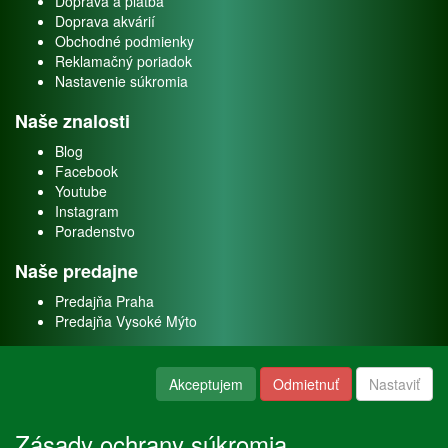
Doprava a platba
Doprava akvárií
Obchodné podmienky
Reklamačný poriadok
Nastavenie súkromia
Naše znalosti
Blog
Facebook
Youtube
Instagram
Poradenstvo
Naše predajne
Predajňa Praha
Predajňa Vysoké Mýto
O nás
Akceptujem
Odmietnuť
Nastaviť
Kontakt
O firme
Zásady ochrany súkromia