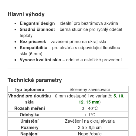
Hlavní výhody
Elegantní design
– ideální pro bezrámová akvária
Snadná čitelnost
– černá stupnice pro rychlý odečet
teploty
Bez přísavek
– zavěšení přímo na okraj skla
Kompatibilita
– pro akvária s odpovídající tloušťkou
skla (6 mm)
Vysoce kvalitní sklo
– odolné a estetické provedení
Technické parametry
Typ teploměru
Skleněný zavěšovací
Vhodné pro tloušťku
6 mm (dostupné i ve variantě:
5
,
10
,
skla
12
,
15 mm
)
Rozsah meření
0 - 40°C
Odchylka
± 1°C
Umístění
Zavěšení na okraj akvária
Rozměry
2,5 x 6,5 cm
Napájení
Nepotřebuje