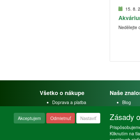
15. 8. 
Akváriu
Nedělejte 
Všetko o nákupe
Naše znalo
Doprava a platba
Blog
Doprava akvárií
Faceboo
Zásady o
Obchodné podmienky
Youtube
Akceptujem
Odmietnuť
Nastaviť
Reklamačný poriadok
Instagra
Nastavenie súkromia
Poraden
Prispôsobujeme
Kliknutím na t
sociálnych sie