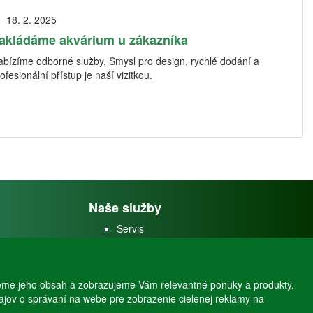
18. 2. 2025
akládáme akvárium u zákazníka
abízíme odborné služby. Smysl pro design, rychlé dodání a
ofesionální přístup je naší vizitkou.
Naše služby
Servis
Predaj akváriových rýb
Predaj akváriových
rastlín
eme jeho obsah a zobrazujeme Vám relevantné ponuky a produkty.
dajov o správaní na webe pre zobrazenie cielenej reklamy na