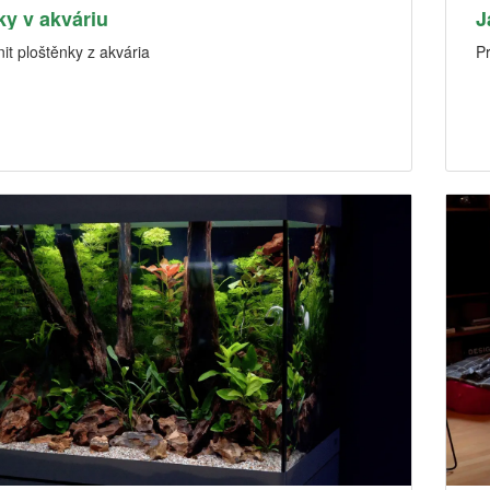
ky v akváriu
J
it ploštěnky z akvária
P