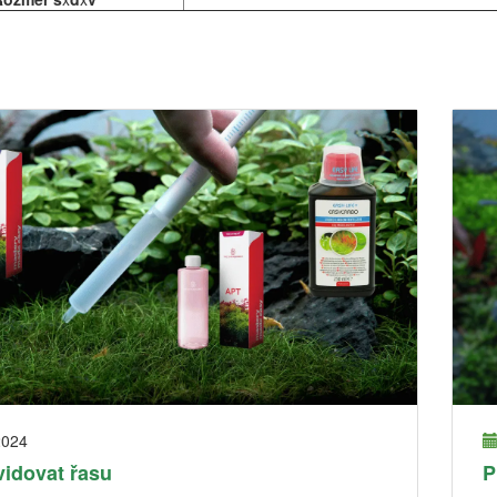
2024
vidovat řasu
P