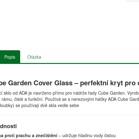
Popis
Otázka
 Garden Cover Glass – perfektní kryt pro 
ycí sklo od ADA je navrženo přímo pro nádrže řady Cube Garden. Vyrob
z rámu, čisté a funkční. Používá se s nerezovými háčky ADA Cube Gar
oubky) se používají dvě skla vedle sebe
ednosti
a proti prachu a znečištění
– udržuje hladinu vody čistou