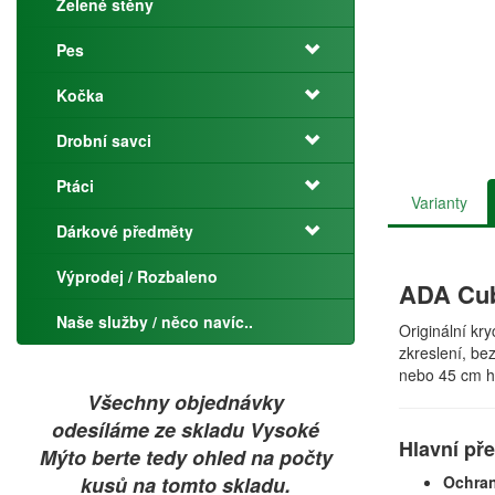
Zelené stěny
Pes
Kočka
Drobní savci
Ptáci
Varianty
Dárkové předměty
Výprodej / Rozbaleno
ADA Cube
Naše služby / něco navíc..
Originální kr
zkreslení, be
nebo 45 cm hl
Všechny objednávky
odesíláme ze skladu Vysoké
Hlavní př
Mýto berte tedy ohled na počty
kusů na tomto skladu.
Ochran