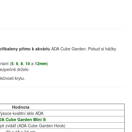
přibaleny přímo k akváriu
ADA Cube Garden. Pokud si háčky
iant (
5
,
6
,
8
,
10
a
12mm
)
bezpečně drželo
čnosti krytu.
Hodnota
ysoce kvalitní sklo ADA
DA Cube Garden Mini S
pit zvlášť (ADA Cube Garden Hook)
30 x 18 x 24 cm