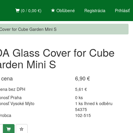
(0 / 0,00 €)
Obľúbené
Registrácia
Prihlásiť
Cover for Cube Garden Mini S
A Glass Cover for Cube
rden Mini S
 cena
6,90 €
cena bez DPH
5,61 €
pnosť Praha
0 ks
pnosť Vysoké Mýto
1 ks Ihned k odběru
54375
ýrobca
102-515