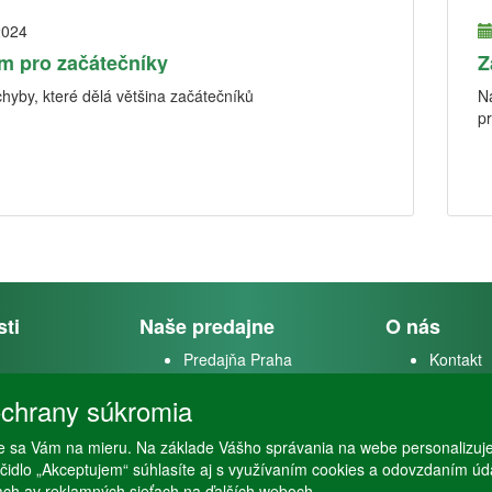
2024
m pro začátečníky
Z
chyby, které dělá většina začátečníků
N
pr
sti
Naše predajne
O nás
Predajňa Praha
Kontakt
k
Predajňa Vysoké Mýto
O firme
chrany súkromia
m
stvo
 sa Vám na mieru. Na základe Vášho správania na webe personalizuj
lačidlo „Akceptujem“ súhlasíte aj s využívaním cookies a odovzdaním ú
ťach av reklamných sieťach na ďalších weboch.