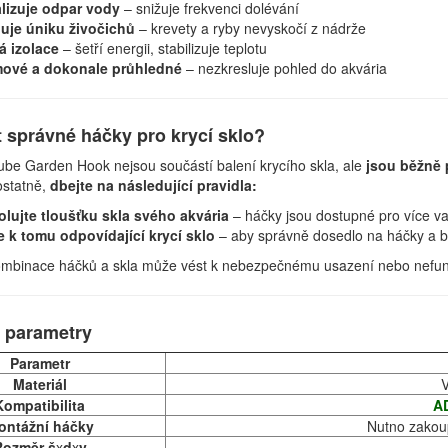
lizuje odpar vody
– snižuje frekvenci dolévání
uje úniku živočichů
– krevety a ryby nevyskočí z nádrže
á izolace
– šetří energii, stabilizuje teplotu
ové a dokonale průhledné
– nezkresluje pohled do akvária
t správné háčky pro krycí sklo?
be Garden Hook nejsou součástí balení krycího skla, ale
jsou běžně 
ostatně,
dbejte na následující pravidla:
olujte tloušťku skla svého akvária
– háčky jsou dostupné pro více var
e k tomu odpovídající krycí sklo
– aby správně dosedlo na háčky a 
mbinace háčků a skla může vést k nebezpečnému usazení nebo nefunk
 parametry
Parametr
Materiál
V
Kompatibilita
A
ontážní háčky
Nutno zakou
Rozměr
š
x
d
x
v