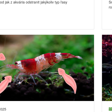
d jak z akvária odstranit jakýkoliv typ řasy
Sn
ro
2025