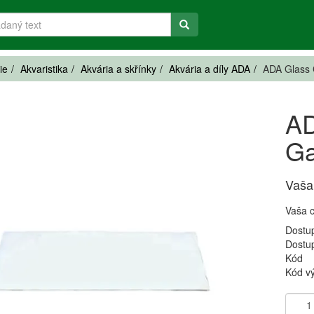
ie
Akvaristika
Akvária a skřínky
Akvária a díly ADA
ADA Glass 
AD
Ga
Vaša
Vaša 
Dostu
Dostu
Kód
Kód v