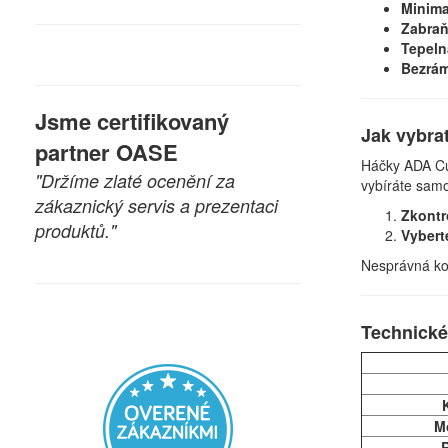
Minima
Zabraň
Tepeln
Bezrám
Jsme certifikovaný
Jak vybra
partner OASE
Háčky ADA Cu
"Držíme zlaté ocenění za
vybíráte sam
zákaznický servis a prezentaci
Zkontr
produktů."
Vybert
Nesprávná ko
Technické
M