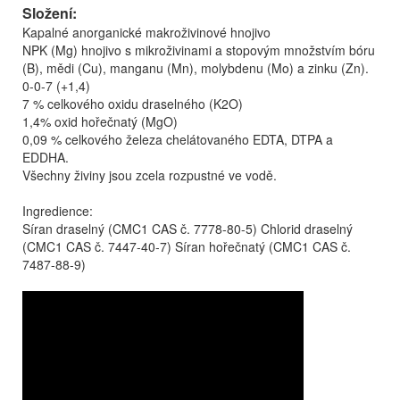
Složení:
Kapalné anorganické makroživinové hnojivo
NPK (Mg) hnojivo s mikroživinami a stopovým množstvím bóru
(B), mědi (Cu), manganu (Mn), molybdenu (Mo) a zinku (Zn).
0-0-7 (+1,4)
7 % celkového oxidu draselného (K2O)
1,4% oxid hořečnatý (MgO)
0,09 % celkového železa chelátovaného EDTA, DTPA a
EDDHA.
Všechny živiny jsou zcela rozpustné ve vodě.
Ingredience:
Síran draselný (CMC1 CAS č. 7778-80-5) Chlorid draselný
(CMC1 CAS č. 7447-40-7) Síran hořečnatý (CMC1 CAS č.
7487-88-9)