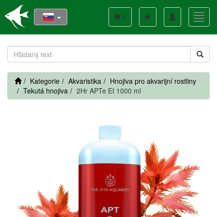
Toggle
Toggl
0
navigation
navig
Kategorie
Akvaristika
Hnojiva pro akvarijní rostliny
Tekutá hnojiva
2Hr APTe EI 1000 ml