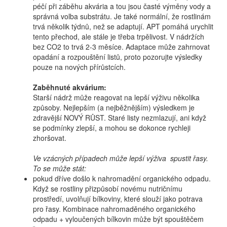
péčí při záběhu akvária a tou jsou časté výměny vody a
správná volba substrátu. Je také normální, že rostlinám
trvá několik týdnů, než se adaptují. APT pomáhá urychlit
tento přechod, ale stále je třeba trpělivost. V nádržích
bez CO2 to trvá 2-3 měsíce. Adaptace může zahrnovat
opadání a rozpouštění listů, proto pozorujte výsledky
pouze na nových přírůstcích.
Zaběhnuté akvárium:
Starší nádrž může reagovat na lepší výživu několika
způsoby. Nejlepším (a nejběžnějším) výsledkem je
zdravější NOVÝ RŮST. Staré listy nezmlazují, ani když
se podmínky zlepší, a mohou se dokonce rychleji
zhoršovat.
Ve vzácných případech může lepší výživa spustit řasy.
To se může stát:
pokud dříve došlo k nahromadění organického odpadu.
Když se rostliny přizpůsobí novému nutričnímu
prostředí, uvolňují bílkoviny, které slouží jako potrava
pro řasy. Kombinace nahromaděného organického
odpadu + vyloučených bílkovin může být spouštěčem