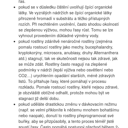
řas.
pokud se v důsledku čištění uvolňují čpící organické
látky. Ve vyzrálých nádržích se čpící organické látky
přirozeně hromadí v substrátu a těžko přístupných
rozích. Při nechtěném uvolnění, často shodou okolností
se zlepšenou výživou, mohou řasy růst. Tomu se lze
vyhnout provedením důkladné výměny vody.
pokud rostliny zdánlivě nenáročné rostliny (zejména
pomalu rostoucí rostliny jako mechy, bucephalandry,
kryptokorýny, microsora, anubiasy, druhy Alternanthera
atd.) stagnují, tak ve skutečnosti nejsou tak zdravé, jak
se může zdát. Rostliny často reagují na zlepšené
podmínky v nádrži (lepší výživa nebo osvětlení nebo
CO2…) urychlením opadání starších, méně zdravých
listů. To přitahuje řasy, které pomáhají v procesu
rozkladu. Pomale rostoucí rostliny, kteřé nejsou zdravé,
je obzvláště obtížné odhalit, protože mohou být ve
stagnaci již delší dobu.
pokud uděláte drastickou změnu v dávkovacím režimu
(např. se velmi přikloníte k něčemu mnohem bohatšímu
nebo naopak), donutí to rostliny přeprogramovat své
buňky, aby se přizpůsobily, a tento proces téměř jistě
spustí řasy. Často pomáhá postupný přechod během 2-