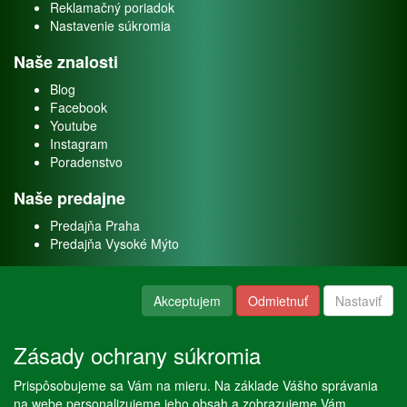
Reklamačný poriadok
Nastavenie súkromia
Naše znalosti
Blog
Facebook
Youtube
Instagram
Poradenstvo
Naše predajne
Predajňa Praha
Predajňa Vysoké Mýto
O nás
Akceptujem
Odmietnuť
Nastaviť
Kontakt
O firme
Zásady ochrany súkromia
Naše služby
Prispôsobujeme sa Vám na mieru. Na základe Vášho správania
Servis
na webe personalizujeme jeho obsah a zobrazujeme Vám