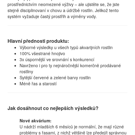
prostřednictvím neomezené výživy – ale ujistěte se, že jste
stejně disciplinovaní v chovu a údržbě rostlin. Jelikož tento
systém vyžaduje častý prostřih a výměny vody.
Hlavní přednosti produktu:
Výborné výsledky u všech typů akvarijních rostlin
100% všestrané hnojivo
3x úspornější ve srovnání s konkurencí
Navrženo i pro ty nejnáročnější komerčně prodávané
rostliny
Sytější červené a zelené barvy rostlin
Méně řas a starostí
Jak dosáhnout co nejlepších výsledků?
Nové akvárium:
U nádrží mladších 6 měsíců je normální, že mají různé
problémy s řasami, z nichž většině lze předejít správnou