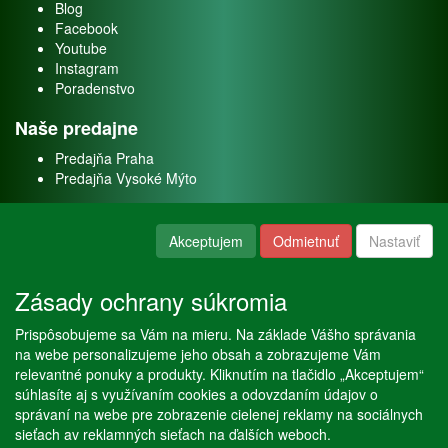
Blog
Facebook
Youtube
Instagram
Poradenstvo
Naše predajne
Predajňa Praha
Predajňa Vysoké Mýto
O nás
Akceptujem
Odmietnuť
Nastaviť
Kontakt
O firme
Zásady ochrany súkromia
Naše služby
Prispôsobujeme sa Vám na mieru. Na základe Vášho správania
Servis
na webe personalizujeme jeho obsah a zobrazujeme Vám
Predaj akváriových rýb
relevantné ponuky a produkty. Kliknutím na tlačidlo „Akceptujem“
Predaj akváriových rastlín
súhlasíte aj s využívaním cookies a odovzdaním údajov o
správaní na webe pre zobrazenie cielenej reklamy na sociálnych
sieťach av reklamných sieťach na ďalších weboch.