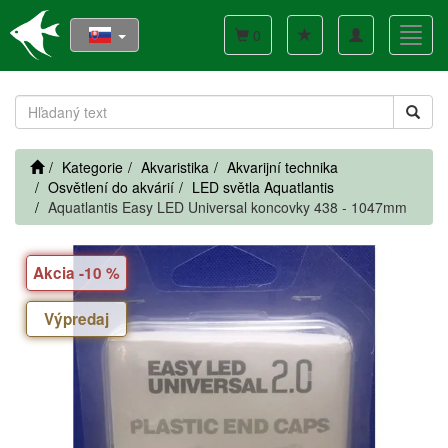
Toggle
Toggl
0
navigation
navig
Kategorie
Akvaristika
Akvarijní technika
Osvětlení do akvárií
LED světla Aquatlantis
Aquatlantis Easy LED Universal koncovky 438 - 1047mm
Akcia -10 %
Výpredaj