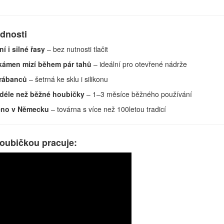
ednosti
í i silné řasy
– bez nutnosti tlačit
kámen mizí během pár tahů
– ideální pro otevřené nádrže
rábanců
– šetrná ke sklu i silikonu
 déle než běžné houbičky
– 1–3 měsíce běžného používání
eno v Německu
– továrna s více než 100letou tradicí
houbičkou pracuje: