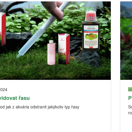
2024
vidovat řasu
P
d jak z akvária odstranit jakýkoliv typ řasy
Sn
ro