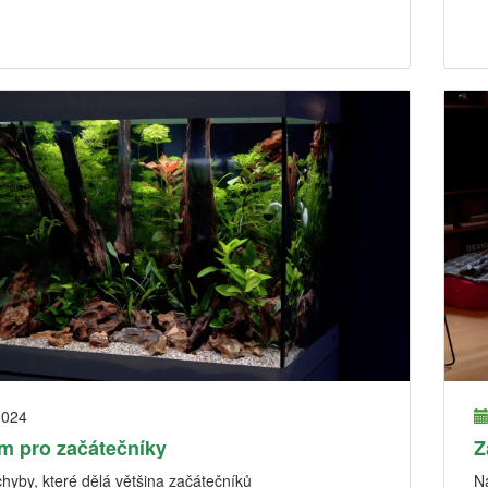
2024
m pro začátečníky
Z
chyby, které dělá většina začátečníků
N