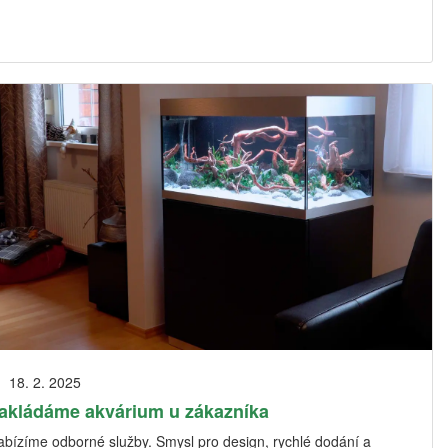
18. 2. 2025
akládáme akvárium u zákazníka
abízíme odborné služby. Smysl pro design, rychlé dodání a