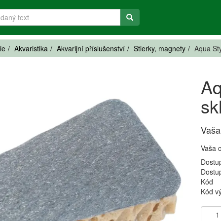
ie
Akvaristika
Akvarijní příslušenství
Stierky, magnety
Aqua Sty
Aq
sk
Vaša
Vaša 
Dostu
Dostu
Kód
Kód v