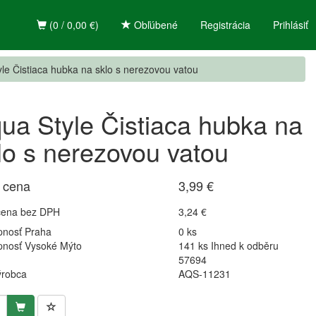
(0 / 0,00 €)
Obľúbené
Registrácia
Prihlásiť
le Čistiaca hubka na sklo s nerezovou vatou
ua Style Čistiaca hubka na
lo s nerezovou vatou
 cena
3,99 €
cena bez DPH
3,24 €
pnosť Praha
0 ks
pnosť Vysoké Mýto
141 ks Ihned k odběru
57694
ýrobca
AQS-11231