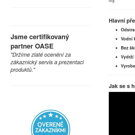
my.
Hlavní př
Odstran
Jsme certifikovaný
Vodní 
partner OASE
Bez šk
"Držíme zlaté ocenění za
Vydrží
zákaznický servis a prezentaci
Vyrob
produktů."
Jak se s 