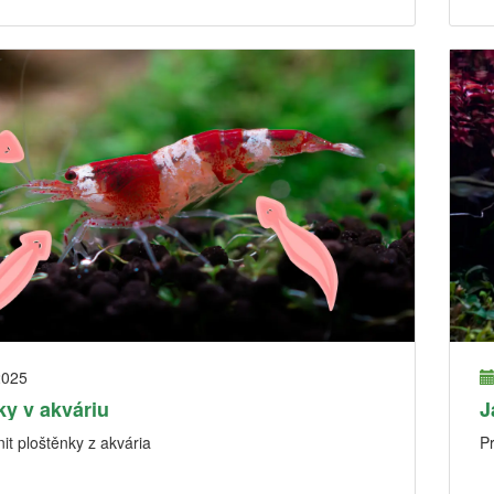
2025
ky v akváriu
J
it ploštěnky z akvária
P