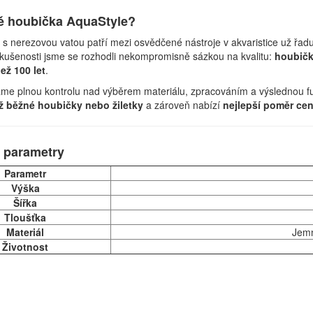
ě houbička AquaStyle?
 s nerezovou vatou patří mezi osvědčené nástroje v akvaristice už řadu
kušenosti jsme se rozhodli nekompromisně sázkou na kvalitu:
houbičk
než 100 let
.
me plnou kontrolu nad výběrem materiálu, zpracováním a výslednou fu
ž běžné houbičky nebo žiletky
a zároveň nabízí
nejlepší poměr ce
 parametry
Parametr
Výška
Šířka
Tloušťka
Materiál
Jemn
Životnost