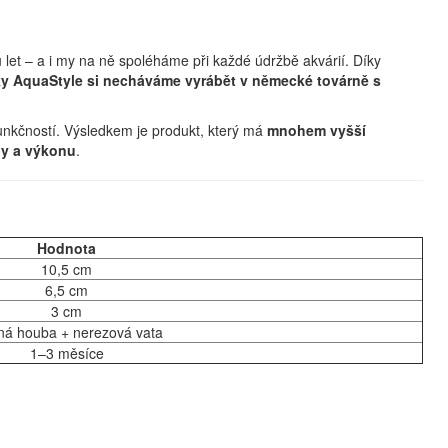
 let – a i my na ně spoléháme při každé údržbě akvárií. Díky
y AquaStyle si necháváme vyrábět v německé továrně s
nkčností. Výsledkem je produkt, který má
mnohem vyšší
ny a výkonu
.
Hodnota
10,5 cm
6,5 cm
3 cm
á houba + nerezová vata
1–3 měsíce