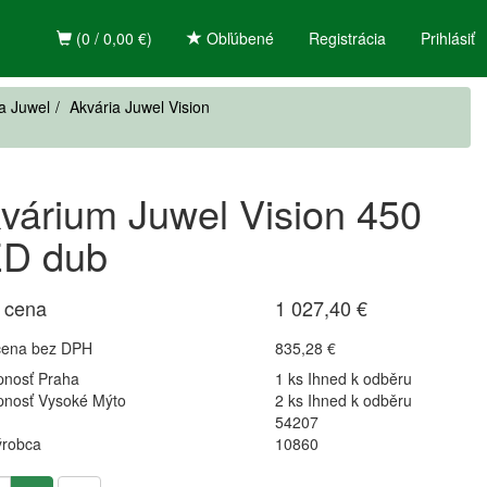
(0 / 0,00 €)
Obľúbené
Registrácia
Prihlásiť
a Juwel
Akvária Juwel Vision
várium Juwel Vision 450
D dub
 cena
1 027,40 €
cena bez DPH
835,28 €
pnosť Praha
1 ks Ihned k odběru
pnosť Vysoké Mýto
2 ks Ihned k odběru
54207
ýrobca
10860