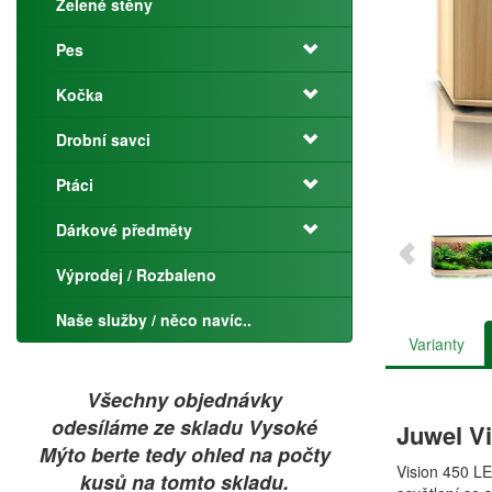
Zelené stěny
Pes
Kočka
Drobní savci
Ptáci
Dárkové předměty
Výprodej / Rozbaleno
Naše služby / něco navíc..
Varianty
Všechny objednávky
odesíláme ze skladu Vysoké
Juwel V
Mýto berte tedy ohled na počty
Vision 450 L
kusů na tomto skladu.