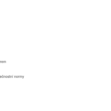
trem
pečnostní normy