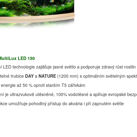
MultiLux LED 150
 LED technologie zajišťuje jasné světlo a podporuje zdravý růst rostlin
telné trubice
DAY
a
NATURE
(1200 mm) s optimálním světelným spek
energie až 50 % oproti starším T5 zářivkám
ení je ultrazvukově utěsněné, 100% vodotěsné a splňuje evropské bez
kce umožňuje pohodlný přístup do akvária i při zapnutém světle