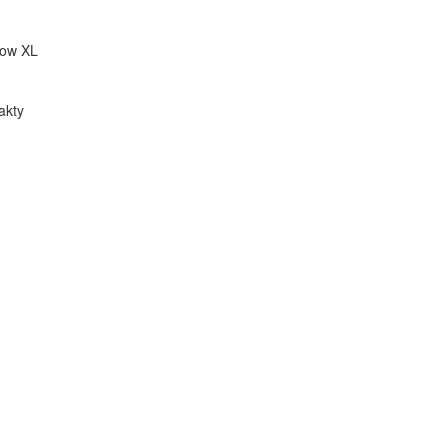
low XL
akty