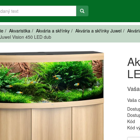
ie
Akvaristika
Akvária a skřínky
Akvária a skřínky Juwel
Akvári
Juwel Vision 450 LED dub
Ak
LE
Vaša
Vaša 
Dostu
Dostu
Kód
Kód v