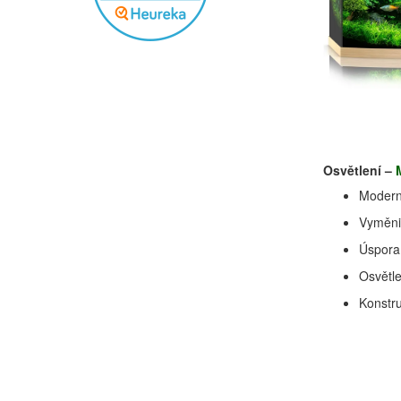
Osvětlení –
Moderní
Vyměni
Úspora 
Osvětl
Konstru