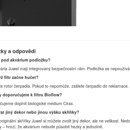
zky a odpovědi
 pod akvárium podložku?
ária Juwel mají integrovaný bezpečnostní rám. Podložka se nepoužívá
ž filtr začne hučet?
te rotor čerpadla. Pokud to nepomůže, zašlete čerpadlo do reklamace.
 doporučujete k filtru Bioflow?
ujeme doplnit biologické médium Cirax.
at jiný dekor nebo jinou výšku skříňky?
originální skříňky Juwel si můžete zvolit jiný dekor, ale ne velikost. 
 – hrozí, že akvárium nebude působit hezky a jednotně.