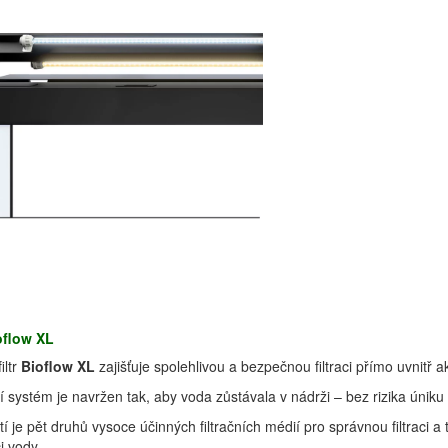
oflow XL
filtr
Bioflow XL
zajišťuje spolehlivou a bezpečnou filtraci přímo uvnitř a
ní systém je navržen tak, aby voda zůstávala v nádrži – bez rizika úniku
í je pět druhů vysoce účinných filtračních médií pro správnou filtraci 
ci vody