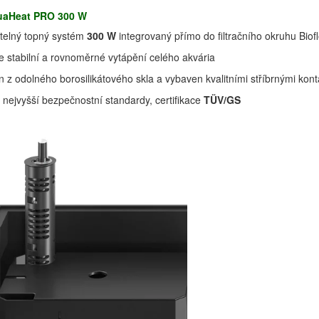
uaHeat PRO 300 W
itelný topný systém
300 W
integrovaný přímo do filtračního okruhu Biof
je stabilní a rovnoměrné vytápění celého akvária
 z odolného borosilikátového skla a vybaven kvalitními stříbrnými kont
 nejvyšší bezpečnostní standardy, certifikace
TÜV/GS