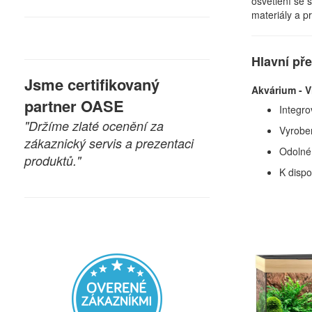
osvětlení se 
materiály a p
Hlavní př
Jsme certifikovaný
Akvárium - V
partner OASE
Integro
"Držíme zlaté ocenění za
Vyrobe
zákaznický servis a prezentaci
Odolné 
produktů."
K dispo