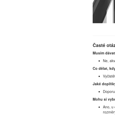
Časté otá
Musím dávat
Ne, akv
Co dělat, kdy
Vyčistě
Jaké doplňky
Doporuč
Mohu si vybr
Ano, u 
rozměry