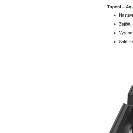
Topení –
Aq
Nastav
Zajišťu
Vyroben
Splňuje