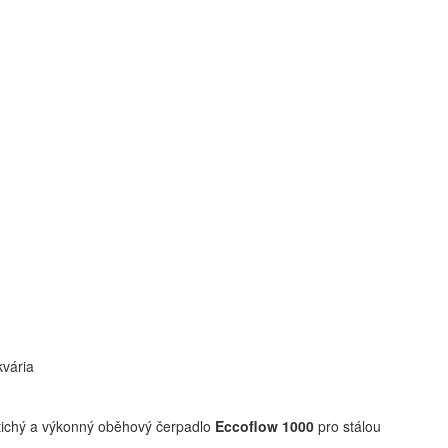
kvária
a tichý a výkonný oběhový čerpadlo
Eccoflow 1000
pro stálou