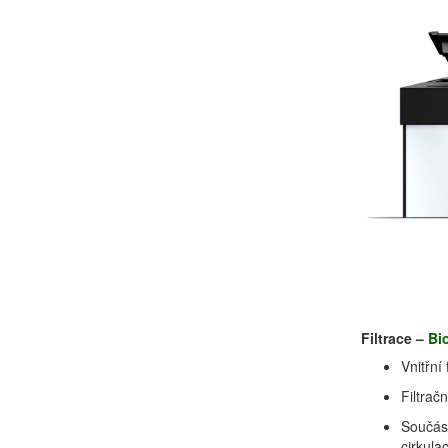
Filtrace –
Bi
Vnitřní 
Filtrač
Součást
cirkula