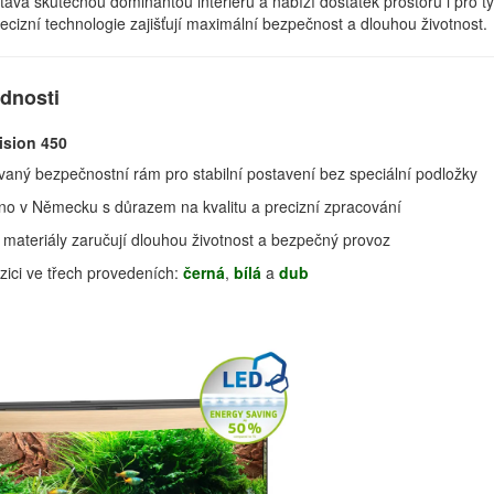
stává skutečnou dominantou interiéru a nabízí dostatek prostoru i pro ty
recizní technologie zajišťují maximální bezpečnost a dlouhou životnost.
ednosti
ision 450
vaný bezpečnostní rám pro stabilní postavení bez speciální podložky
no v Německu s důrazem na kvalitu a precizní zpracování
materiály zaručují dlouhou životnost a bezpečný provoz
zici ve třech provedeních:
černá
,
bílá
a
dub