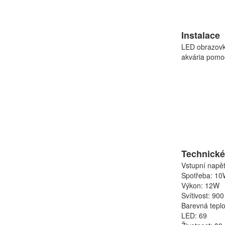
Instalace
LED obrazovk
akvária pomo
Technické
Vstupní napě
Spotřeba: 1
Výkon: 12W
Svítivost: 90
Barevná teplo
LED: 69