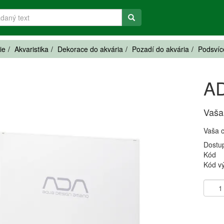
ie
Akvaristika
Dekorace do akvária
Pozadí do akvária
Podsvíc
AD
Vaša
Vaša 
Dostu
Kód
Kód v