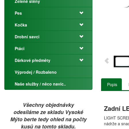
Zelené stěny
Pes
Kočka
Drobní savci
Ptáci
Dárkové předměty
Výprodej / Rozbaleno
Naše služby / něco navíc..
Popis
Všechny objednávky
Zadní L
odesíláme ze skladu Vysoké
LIGHT SCREEN 
Mýto berte tedy ohled na počty
nádrže a snad
kusů na tomto skladu.