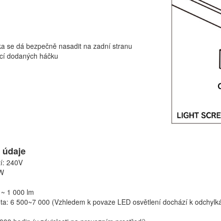
a se dá bezpečně nasadit na zadní stranu
cí dodaných háčku
 údaje
tí: 240V
0W
0 ~ 1 000 lm
ta: 6 500~7 000 (Vzhledem k povaze LED osvětlení dochází k odchylká