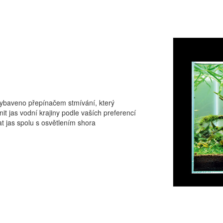
vybaveno přepínačem stmívání, který
t jas vodní krajiny podle vaších preferencí
at jas spolu s osvětlením shora