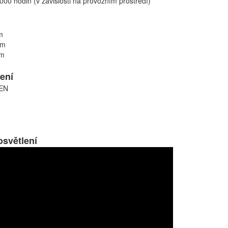
 000 hodin (v závislosti na provozním prostředí)
m
mm
mm
ení
EN
osvětlení