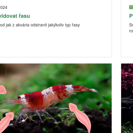
2024
vidovat řasu
P
d jak z akvária odstranit jakýkoliv typ řasy
Sn
ro