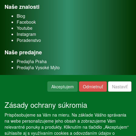
Naše znalosti
Blog
Facebook
Youtube
Instagram
Poradenstvo
Naše predajne
Predajňa Praha
Predajňa Vysoké Mýto
O nás
Akceptujem
Odmietnuť
Nastaviť
Kontakt
O firme
Zásady ochrany súkromia
Naše služby
Prispôsobujeme sa Vám na mieru. Na základe Vášho správania
Servis
na webe personalizujeme jeho obsah a zobrazujeme Vám
Predaj akváriových rýb
relevantné ponuky a produkty. Kliknutím na tlačidlo „Akceptujem“
Predaj akváriových rastlín
súhlasíte aj s využívaním cookies a odovzdaním údajov o