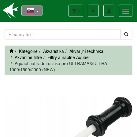
Toggle
Toggl
0
navigation
navig
Kategorie
Akvaristika
Akvarijní technika
Akvarijné filtre
Filtry a náplně Aquael
Aquael náhradní osička pro ULTRAMAX/ULTRA
1000/1500/2000 (NEW)