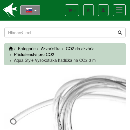
Toggle
Toggl
0
navigation
navig
Kategorie
Akvaristika
CO2 do akvária
Příslušenství pro CO2
Aqua Style Vysokotlaká hadička na CO2 3 m