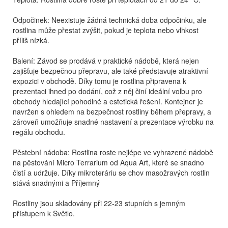
Odpočinek: Neexistuje žádná technická doba odpočinku, ale
rostlina může přestat zvýšit, pokud je teplota nebo vlhkost
příliš nízká.
Balení: Závod se prodává v praktické nádobě, která nejen
zajišťuje bezpečnou přepravu, ale také představuje atraktivní
expozici v obchodě. Díky tomu je rostlina připravena k
prezentaci ihned po dodání, což z něj činí ideální volbu pro
obchody hledající pohodlné a estetická řešení. Kontejner je
navržen s ohledem na bezpečnost rostliny během přepravy, a
zároveň umožňuje snadné nastavení a prezentace výrobku na
regálu obchodu.
Pěstební nádoba: Rostlina roste nejlépe ve vyhrazené nádobě
na pěstování Micro Terrarium od Aqua Art, které se snadno
čistí a udržuje. Díky mikroteráriu se chov masožravých rostlin
stává snadnými a Příjemný
Rostliny jsou skladovány při 22-23 stupních s jemným
přístupem k Světlo.