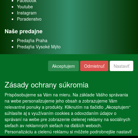
Facebook
Youtube
Instagram
Poradenstvo
Naše predajne
Predajňa Praha
Predajňa Vysoké Mýto
O nás
Akceptujem
Odmietnuť
Nastaviť
Kontakt
O firme
Zásady ochrany súkromia
Naše služby
Prispôsobujeme sa Vám na mieru. Na základe Vášho správania
Servis
na webe personalizujeme jeho obsah a zobrazujeme Vám
Predaj akváriových rýb
relevantné ponuky a produkty. Kliknutím na tlačidlo „Akceptujem“
Predaj akváriových rastlín
súhlasíte aj s využívaním cookies a odovzdaním údajov o
správaní na webe pre zobrazenie cielenej reklamy na sociálnych
sieťach av reklamných sieťach na ďalších weboch.
Copyright © Stöckl spol. s r. o. 2020, powered by
ABRA E-shop
Personalizáciu a cielenú reklamu si môžete podrobnejšie nastaviť
alebo kedykoľvek vypnúť po kliknutí na tlačidlo „Nastaviť“.