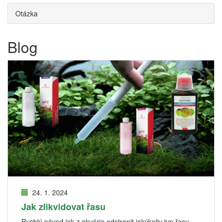
Otázka
Blog
24. 1. 2024
Jak zlikvidovat řasu
Rychlý návod jak z akvária odstranit jakýkoliv typ řasy