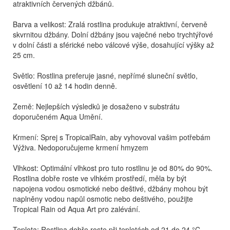
atraktivních červených džbánů.
Barva a velikost: Zralá rostlina produkuje atraktivní, červeně
skvrnitou džbány. Dolní džbány jsou vaječné nebo trychtýřové
v dolní části a sférické nebo válcové výše, dosahující výšky až
25 cm.
Světlo: Rostlina preferuje jasné, nepřímé sluneční světlo,
osvětlení 10 až 14 hodin denně.
Země: Nejlepších výsledků je dosaženo v substrátu
doporučeném Aqua Umění.
Krmení: Sprej s TropicalRain, aby vyhovoval vašim potřebám
Výživa. Nedoporučujeme krmení hmyzem
Vlhkost: Optimální vlhkost pro tuto rostlinu je od 80% do 90%.
Rostlina dobře roste ve vlhkém prostředí, měla by být
napojena vodou osmotické nebo deštivé, džbány mohou být
naplněny vodou napůl osmotic nebo deštivého, použijte
Tropical Rain od Aqua Art pro zalévání.
Teplota: Rostlina dobře roste při teplotách od 21 do 24 °C.