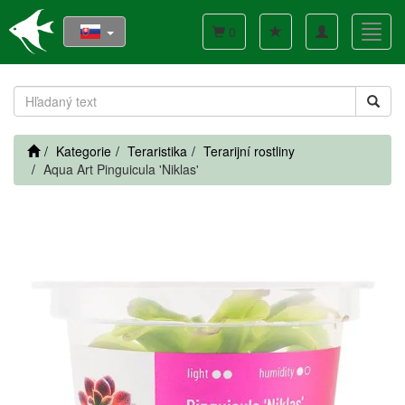
Toggle
Toggl
0
navigation
navig
Kategorie
Teraristika
Terarijní rostliny
Aqua Art Pinguicula 'Niklas'