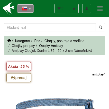
Toggle
Toggl
0
navigation
navig
Kategorie
Pes
Obojky, postroje a vodítka
Obojky pro psy
Obojky Amiplay
Amiplay Obojek Denim L 35 - 50 x 2 cm Námořnická
Akcia -25 %
Výpredaj