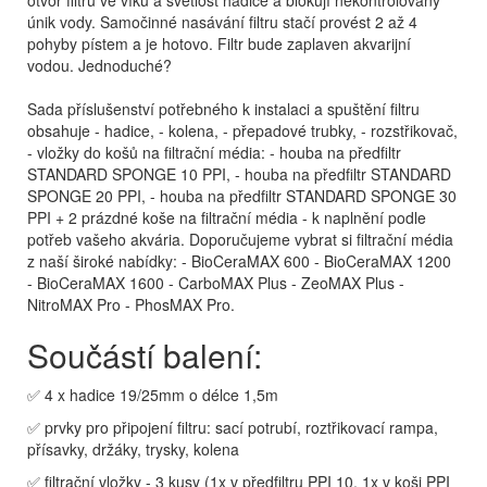
otvor filtru ve víku a světlost hadice a blokují nekontrolovaný
únik vody. Samočinné nasávání filtru stačí provést 2 až 4
pohyby pístem a je hotovo. Filtr bude zaplaven akvarijní
vodou. Jednoduché?
Sada příslušenství potřebného k instalaci a spuštění filtru
obsahuje - hadice, - kolena, - přepadové trubky, - rozstřikovač,
- vložky do košů na filtrační média: - houba na předfiltr
STANDARD SPONGE 10 PPI, - houba na předfiltr STANDARD
SPONGE 20 PPI, - houba na předfiltr STANDARD SPONGE 30
PPI + 2 prázdné koše na filtrační média - k naplnění podle
potřeb vašeho akvária. Doporučujeme vybrat si filtrační média
z naší široké nabídky: - BioCeraMAX 600 - BioCeraMAX 1200
- BioCeraMAX 1600 - CarboMAX Plus - ZeoMAX Plus -
NitroMAX Pro - PhosMAX Pro.
Součástí balení:
✅ 4 x hadice 19/25mm o délce 1,5m
✅ prvky pro připojení filtru: sací potrubí, roztřikovací rampa,
přísavky, držáky, trysky, kolena
✅ filtrační vložky - 3 kusy (1x v předfiltru PPI 10, 1x v koši PPI