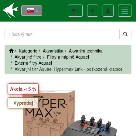
Toggle
Toggl
0
navigation
navig
Kategorie
Akvaristika
Akvarijní technika
Akvarijné filtre
Filtry a náplně Aquael
Externí filtry Aquael
Akvarijní filtr Aquael Hypermax Link - poškozená krabice
Akcia -15 %
Výpredaj