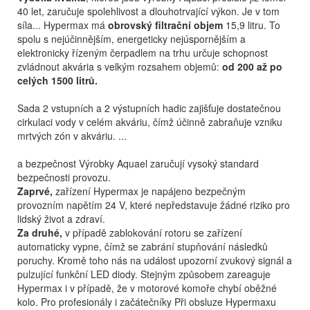
40 let, zaručuje spolehlivost a dlouhotrvající výkon. Je v tom
síla... Hypermax má
obrovský filtrační objem
15,9 litru. To
spolu s nejúčinnějším, energeticky nejúspornějším a
elektronicky řízeným čerpadlem na trhu určuje schopnost
zvládnout akvária s velkým rozsahem objemů:
od 200 až po
celých 1500 litrů.
Sada 2 vstupních a 2 výstupních hadic zajišťuje dostatečnou
cirkulaci vody v celém akváriu, čímž účinně zabraňuje vzniku
mrtvých zón v akváriu. ...
a bezpečnost Výrobky Aquael zaručují vysoký standard
bezpečnosti provozu.
Zaprvé,
zařízení Hypermax je napájeno bezpečným
provozním napětím 24 V, které nepředstavuje žádné riziko pro
lidský život a zdraví.
Za druhé,
v případě zablokování rotoru se zařízení
automaticky vypne, čímž se zabrání stupňování následků
poruchy. Kromě toho nás na událost upozorní zvukový signál a
pulzující funkční LED diody. Stejným způsobem zareaguje
Hypermax i v případě, že v motorové komoře chybí oběžné
kolo. Pro profesionály i začátečníky Při obsluze Hypermaxu