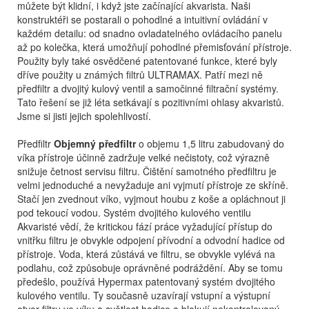
můžete být klidní, i když jste začínající akvarista. Naši
konstruktéři se postarali o pohodlné a intuitivní ovládání v
každém detailu: od snadno ovladatelného ovládacího panelu
až po kolečka, která umožňují pohodlné přemisťování přístroje.
Použity byly také osvědčené patentované funkce, které byly
dříve použity u známých filtrů ULTRAMAX. Patří mezi ně
předfiltr a dvojitý kulový ventil a samočinné filtrační systémy.
Tato řešení se již léta setkávají s pozitivními ohlasy akvaristů.
Jsme si jisti jejich spolehlivostí.
Předfiltr
Objemný předfiltr
o objemu 1,5 litru zabudovaný do
víka přístroje účinně zadržuje velké nečistoty, což výrazně
snižuje četnost servisu filtru. Čištění samotného předfiltru je
velmi jednoduché a nevyžaduje ani vyjmutí přístroje ze skříně.
Stačí jen zvednout víko, vyjmout houbu z koše a opláchnout ji
pod tekoucí vodou. Systém dvojitého kulového ventilu
Akvaristé vědí, že kritickou fází práce vyžadující přístup do
vnitřku filtru je obvykle odpojení přívodní a odvodní hadice od
přístroje. Voda, která zůstává ve filtru, se obvykle vylévá na
podlahu, což způsobuje oprávněné podráždění. Aby se tomu
předešlo, používá Hypermax patentovaný systém dvojitého
kulového ventilu. Ty současně uzavírají vstupní a výstupní