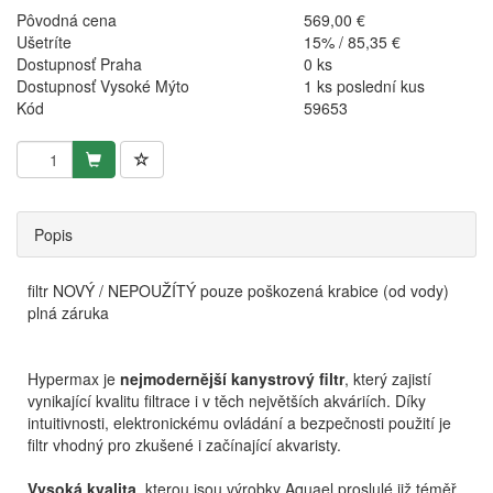
Pôvodná cena
569,00 €
Ušetríte
15% / 85,35 €
Dostupnosť Praha
0 ks
Dostupnosť Vysoké Mýto
1 ks poslední kus
Kód
59653
Popis
filtr NOVÝ / NEPOUŽÍTÝ pouze poškozená krabice (od vody)
plná záruka
Hypermax je
nejmodernější kanystrový filtr
, který zajistí
vynikající kvalitu filtrace i v těch největších akváriích. Díky
intuitivnosti, elektronickému ovládání a bezpečnosti použití je
filtr vhodný pro zkušené i začínající akvaristy.
Vysoká kvalita
, kterou jsou výrobky Aquael proslulé již téměř